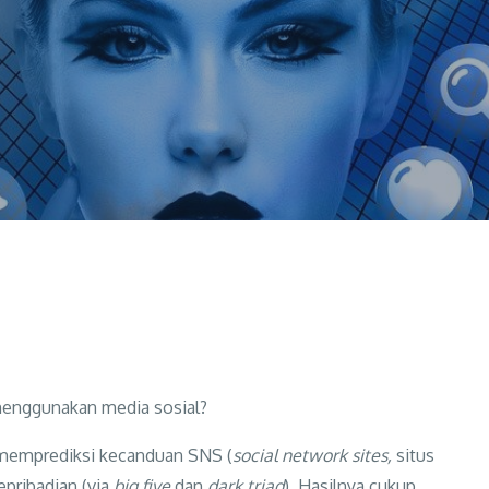
 Sosial
menggunakan media sosial?
 memprediksi kecanduan SNS (
social network sites,
situs
epribadian (via
big five
dan
dark triad
). Hasilnya cukup