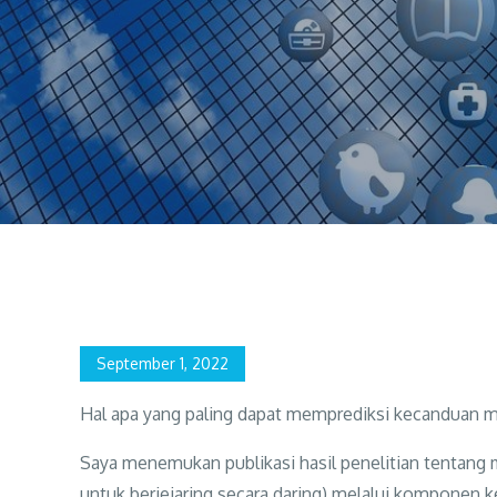
Home
Pengembangan Diri
Kepribadian & Kecanduan Media
Posted
September 1, 2022
on
Hal apa yang paling dapat memprediksi kecanduan 
Saya menemukan publikasi hasil penelitian tentang
untuk berjejaring secara daring) melalui komponen k