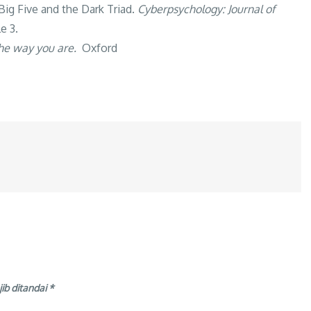
 Big Five and the Dark Triad.
Cyberpsychology: Journal of
le 3.
he way you are.
Oxford
ib ditandai
*