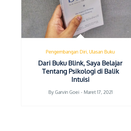
Pengembangan Diri
Ulasan Buku
Dari Buku Blink, Saya Belajar
Tentang Psikologi di Balik
Intuisi
Posted
By
Garvin Goei
Maret 17, 2021
on