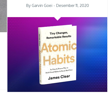
Posted
By
Garvin Goei
Desember 11, 2020
on