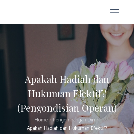
Skip
to
content
Apakah Hadiah dan
Hukuman Efektif?
(Pengondisian Operan)
Home
Pengembangan Diri
Apakah Hadiah dan Hukuman Efektif?