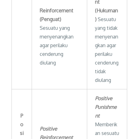
nt
Reinforcement
(Hukuman
(Penguat)
)
Sesuatu
Sesuatu yang
yang tidak
menyenangkan
menyenan
agar perilaku
gkan agar
cenderung
perilaku
diulang
cenderung
tidak
diulang
Positive
Punishme
P
nt
o
Memberik
Positive
si
an sesuatu
Reinforcement