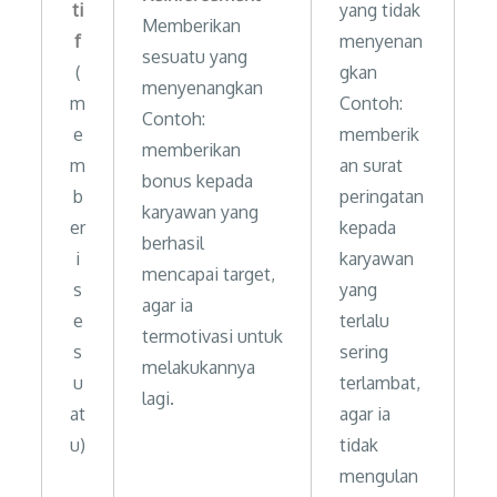
ti
yang tidak
Memberikan
f
menyenan
sesuatu yang
(
gkan
menyenangkan
m
Contoh:
Contoh:
e
memberik
memberikan
m
an surat
bonus kepada
b
peringatan
karyawan yang
er
kepada
berhasil
i
karyawan
mencapai target,
s
yang
agar ia
e
terlalu
termotivasi untuk
s
sering
melakukannya
u
terlambat,
lagi.
at
agar ia
u)
tidak
mengulan