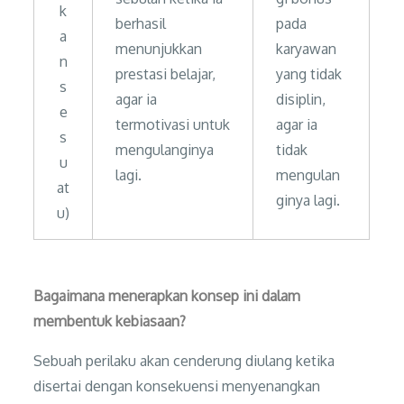
k
berhasil
pada
a
menunjukkan
karyawan
n
prestasi belajar,
yang tidak
s
agar ia
disiplin,
e
termotivasi untuk
agar ia
s
mengulanginya
tidak
u
lagi.
mengulan
at
ginya lagi.
u)
Bagaimana menerapkan konsep ini dalam
membentuk kebiasaan?
Sebuah perilaku akan cenderung diulang ketika
disertai dengan konsekuensi menyenangkan