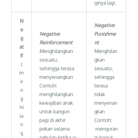
ginya lagi.
N
Negative
e
Negative
Punishme
g
Reinforcement
nt
at
Menghilangkan
Menghilan
if
sesuatu,
gkan
(
sehingga terasa
sesuatu,
m
menyenangkan
sehingga
e
Contoh:
terasa
n
menghilangkan
tidak
g
kewajiban anak
menyenan
hi
untuk bangun
gkan
la
pagi di akhir
Contoh:
n
pekan selama
menguran
g
sebulan ketika ia
gi bonus